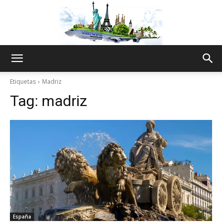
The
Etiquetas
Madriz
Tag:
madriz
World
Thru
My
España