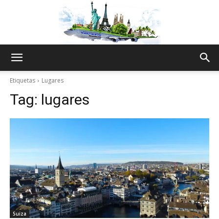
The
Etiquetas
Lugares
Tag:
lugares
World
Thru
My
Suiza