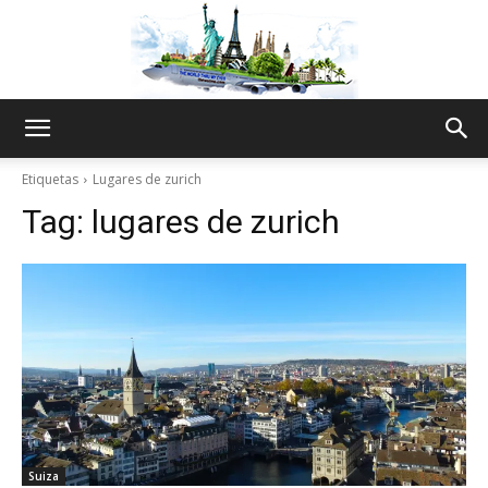
The
Etiquetas
Lugares de zurich
Tag:
lugares de zurich
World
Thru
My
Suiza