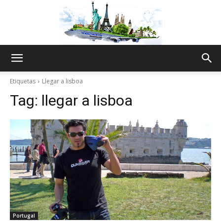
The
Etiquetas
Llegar a lisboa
Tag:
llegar a lisboa
World
Thru
My
Portugal