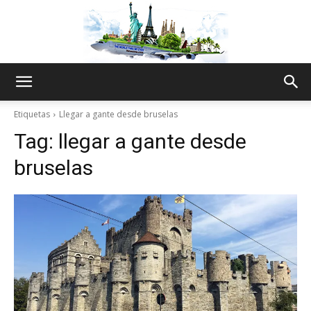
The
Etiquetas
Llegar a gante desde bruselas
Tag:
llegar a gante desde
World
bruselas
Thru
My