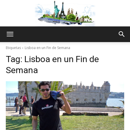
The
Etiquetas
Lisboa en un Fin de Semana
Tag:
Lisboa en un Fin de
World
Semana
Thru
My