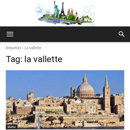
The
Etiquetas
La vallette
Tag:
la vallette
World
Thru
My
Malta