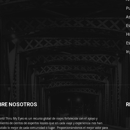
Pu
As
E
Hi
Es
In
BRE NOSOTROS
R
E
rld Thru My Eyes es un recurso global de viajes fortalecida con el apoyo y
miento de cientos de expertos locales que en cada viaje y experiencia nos han
itido lo mejor de cada comunidad o lugar. Proporcionándonos el mejor valor para