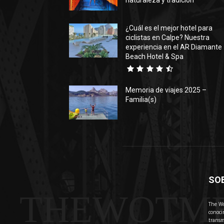
naturaleza y tradición
¿Cuál es el mejor hotel para
ciclistas en Calpe? Nuestra
experiencia en el AR Diamante
Beach Hotel & Spa
Memoria de viajes 2025 –
Familia(s)
SO
THEWOTM
The Wo
conoci
transm