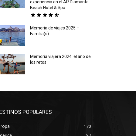
experiencia en el AR Diamante
Beach Hotel & Spa
Memoria de viajes 2025 –
Familia(s)
Memoria viajera 2024: el año de
los retos
ESTINOS POPULARES
uropa
170
mérica
87