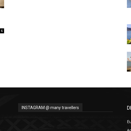
Thru
6
My
Eyes
D
INSTAGRAM @ many travellers
E
A