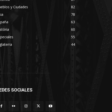
eblos y Ciudades
82
ia
78
spaña
63
stória
60
peciales
55
glaterra
44
EDES SOCIALES