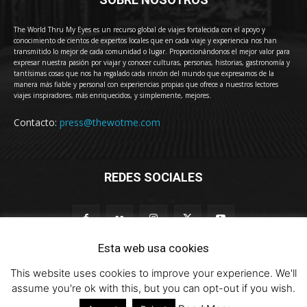
The World Thru My Eyes es un recurso global de viajes fortalecida con el apoyo y
conocimiento de cientos de expertos locales que en cada viaje y experiencia nos han
transmitido lo mejor de cada comunidad o lugar. Proporcionándonos el mejor valor para
expresar nuestra pasión por viajar y conocer culturas, personas, historias, gastronomía y
tantísimas cosas que nos ha regalado cada rincón del mundo que expresamos de la
manera más fiable y personal con experiencias propias que ofrece a nuestros lectores
viajes inspiradores, más enriquecidos, y simplemente, mejores.
Contacto:
press@thewotme.com
REDES SOCIALES
Esta web usa cookies
This website uses cookies to improve your experience. We'll
© 2011-2023 The World Thru My Eyes - Travel Magazine (Versión 4.0)
assume you're ok with this, but you can opt-out if you wish.