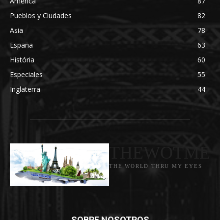
América
87
Pueblos y Ciudades
82
Asia
78
España
63
História
60
Especiales
55
Inglaterra
44
THEWOTME
THE WORLD THRU MY EYES
SOBRE NOSOTROS