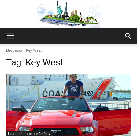
The
Etiquetas
Key West
Tag:
Key West
World
Thru
My
Estados Unidos de América