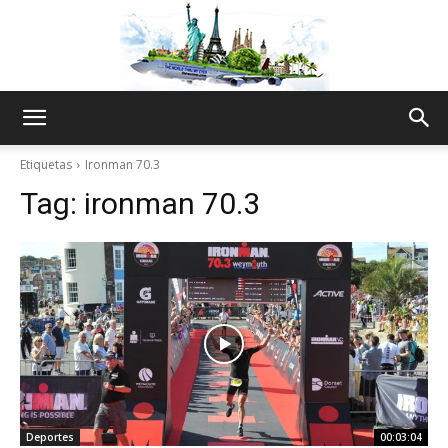
The
Etiquetas
Ironman 70.3
Tag:
ironman 70.3
World
Thru
My
Deportes
00:03:04