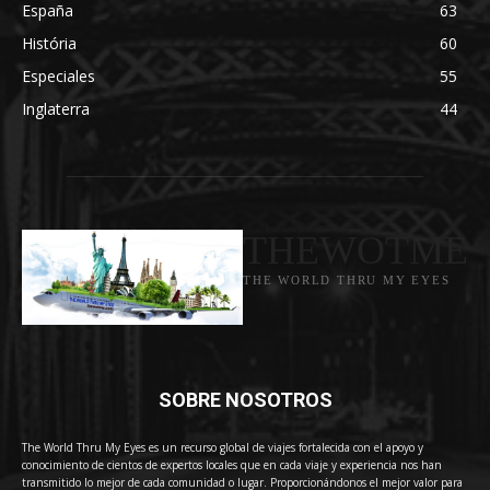
España
63
História
60
Especiales
55
Inglaterra
44
THEWOTME
THE WORLD THRU MY EYES
SOBRE NOSOTROS
The World Thru My Eyes es un recurso global de viajes fortalecida con el apoyo y
conocimiento de cientos de expertos locales que en cada viaje y experiencia nos han
transmitido lo mejor de cada comunidad o lugar. Proporcionándonos el mejor valor para