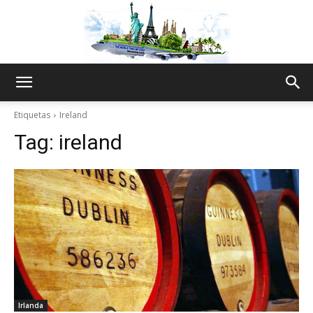
The
Etiquetas
Ireland
Tag:
ireland
World
Thru
My
Irlanda