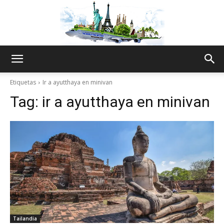
The
Etiquetas
Ir a ayutthaya en minivan
Tag:
ir a ayutthaya en minivan
World
Thru
My
Tailandia