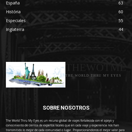
España
63
História
60
Especiales
55
Inglaterra
44
THEWOTME
THE WORLD THRU MY EYES
SOBRE NOSOTROS
The World Thru My Eyes es un recurso global de viajes fortalecida con el apoyo y
conocimiento de cientos de expertos locales que en cada viaje y experiencia nos han
transmitido lo mejor de cada comunidad o lugar. Proporcionándonos el mejor valor para