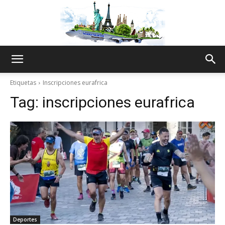
The
Etiquetas
Inscripciones eurafrica
Tag:
inscripciones eurafrica
World
Thru
My
Deportes