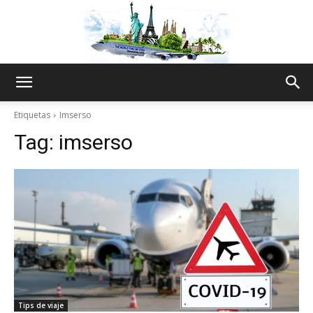
The
Etiquetas
Imserso
Tag:
imserso
World
Thru
My
Tips de viaje