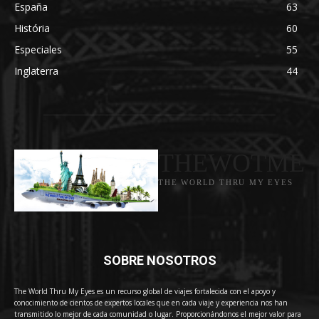
España
63
História
60
Especiales
55
Inglaterra
44
THEWOTME
THE WORLD THRU MY EYES
SOBRE NOSOTROS
The World Thru My Eyes es un recurso global de viajes fortalecida con el apoyo y
conocimiento de cientos de expertos locales que en cada viaje y experiencia nos han
transmitido lo mejor de cada comunidad o lugar. Proporcionándonos el mejor valor para