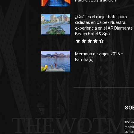
naturaleza y tradición
¿Cuál es el mejor hotel para
ciclistas en Calpe? Nuestra
experiencia en el AR Diamante
Beach Hotel & Spa
Memoria de viajes 2025 –
Familia(s)
SO
THEWOTM
The Wo
conoci
transm