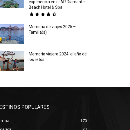
experiencia en el AR Diamante
Beach Hotel & Spa
Memoria de viajes 2025 –
Familia(s)
Memoria viajera 2024: el año de
los retos
ESTINOS POPULARES
uropa
170
mérica
87