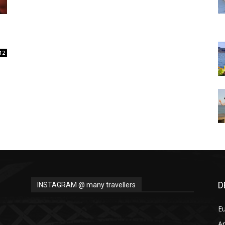
Thru
12
My
Eyes
D
INSTAGRAM @ many travellers
E
A