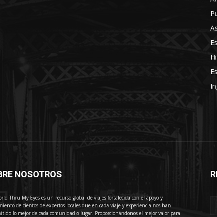
Pu
As
E
Hi
Es
In
BRE NOSOTROS
R
E
rld Thru My Eyes es un recurso global de viajes fortalecida con el apoyo y
miento de cientos de expertos locales que en cada viaje y experiencia nos han
itido lo mejor de cada comunidad o lugar. Proporcionándonos el mejor valor para