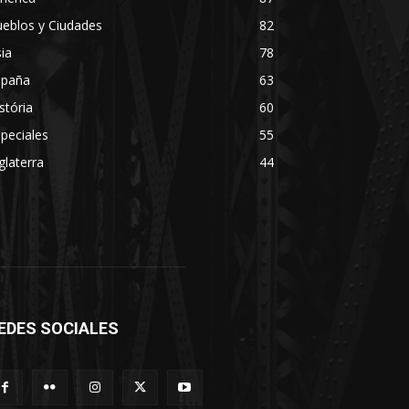
eblos y Ciudades
82
ia
78
spaña
63
stória
60
peciales
55
glaterra
44
EDES SOCIALES