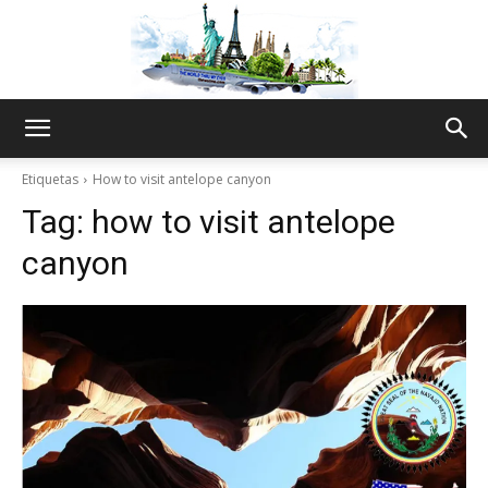
The
Etiquetas
How to visit antelope canyon
Tag:
how to visit antelope
World
canyon
Thru
My