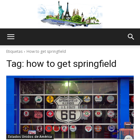
The
Etiquetas
How to get springfield
Tag:
how to get springfield
World
Thru
My
Estados Unidos de América