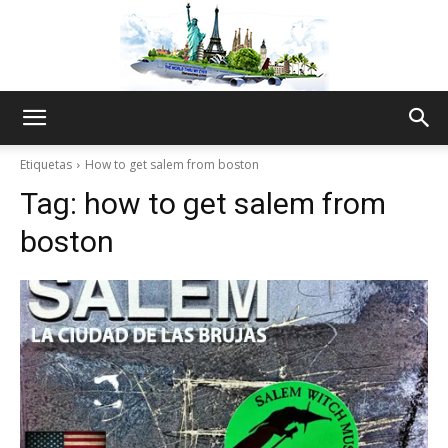
The
Etiquetas
How to get salem from boston
Tag:
how to get salem from
World
boston
Thru
My