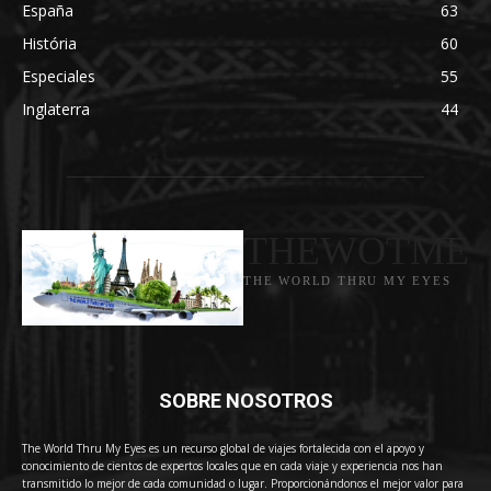
España
63
História
60
Especiales
55
Inglaterra
44
THEWOTME
THE WORLD THRU MY EYES
SOBRE NOSOTROS
The World Thru My Eyes es un recurso global de viajes fortalecida con el apoyo y
conocimiento de cientos de expertos locales que en cada viaje y experiencia nos han
transmitido lo mejor de cada comunidad o lugar. Proporcionándonos el mejor valor para