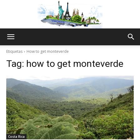
The
Etiquetas
How to get monteverde
Tag:
how to get monteverde
World
Thru
My
Costa Rica