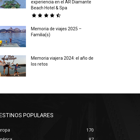
experiencia en el AR Diamante
Beach Hotel & Spa
Memoria de viajes 2025 –
Familia(s)
Memoria viajera 2024: el año de
los retos
ESTINOS POPULARES
uropa
170
mérica
87