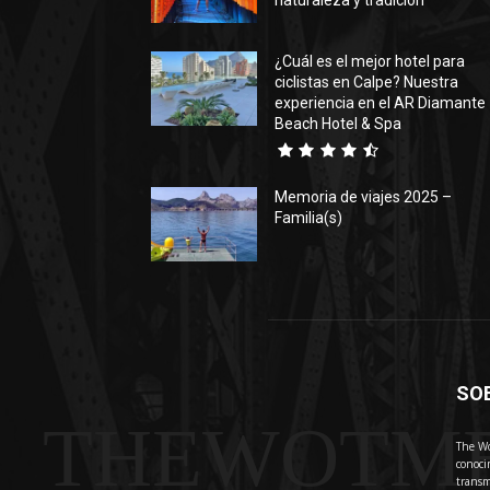
naturaleza y tradición
¿Cuál es el mejor hotel para
ciclistas en Calpe? Nuestra
experiencia en el AR Diamante
Beach Hotel & Spa
Memoria de viajes 2025 –
Familia(s)
SO
THEWOTM
The Wo
conoci
transm