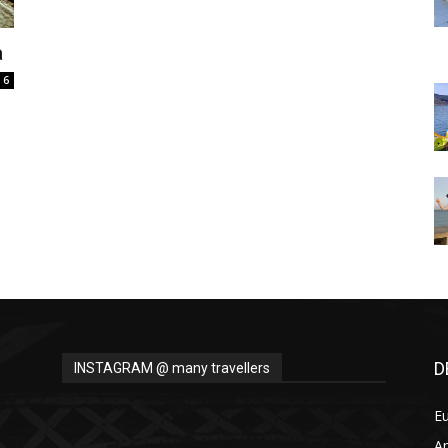
Thru
a
6
My
Eyes
D
INSTAGRAM @ many travellers
E
A