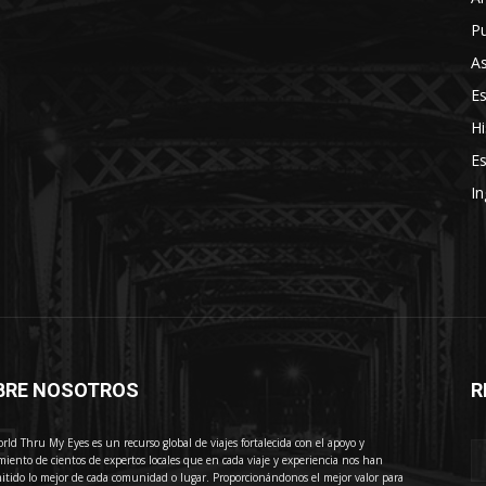
Pu
As
E
Hi
Es
In
BRE NOSOTROS
R
E
rld Thru My Eyes es un recurso global de viajes fortalecida con el apoyo y
miento de cientos de expertos locales que en cada viaje y experiencia nos han
itido lo mejor de cada comunidad o lugar. Proporcionándonos el mejor valor para