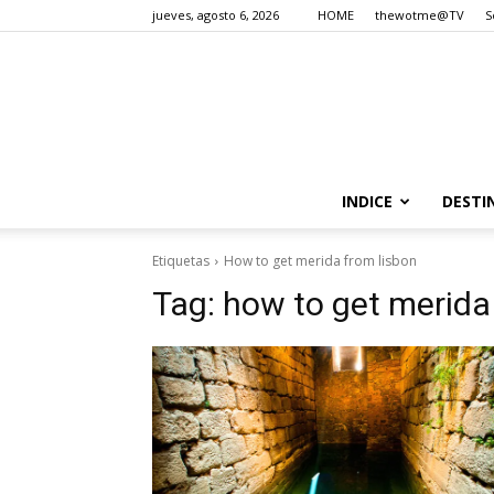
jueves, agosto 6, 2026
HOME
thewotme@TV
S
INDICE
DESTI
Etiquetas
How to get merida from lisbon
Tag:
how to get merida