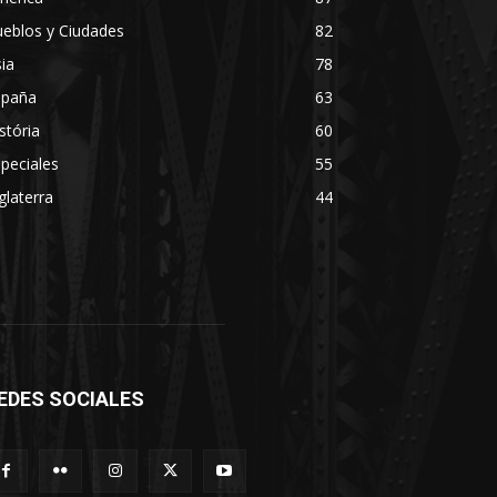
eblos y Ciudades
82
ia
78
spaña
63
stória
60
peciales
55
glaterra
44
EDES SOCIALES