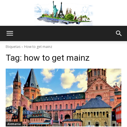
The
Etiquetas
How to get mainz
Tag:
how to get mainz
World
Thru
My
Alemania