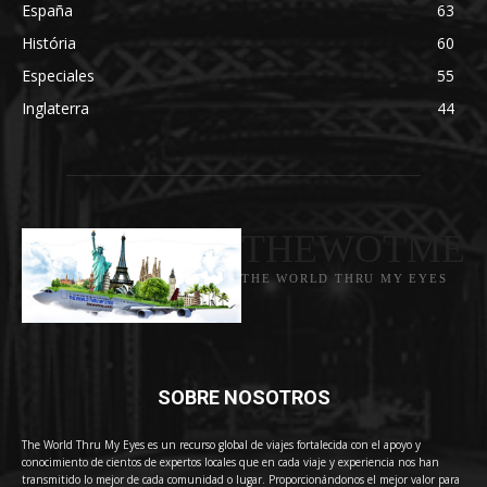
España
63
História
60
Especiales
55
Inglaterra
44
THEWOTME
THE WORLD THRU MY EYES
SOBRE NOSOTROS
The World Thru My Eyes es un recurso global de viajes fortalecida con el apoyo y
conocimiento de cientos de expertos locales que en cada viaje y experiencia nos han
transmitido lo mejor de cada comunidad o lugar. Proporcionándonos el mejor valor para