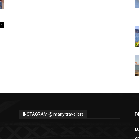
Thru
1
My
Eyes
D
INSTAGRAM @ many travellers
E
A