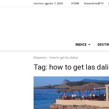
viernes, agosto 7, 2026
HOME
thewotme@TV
INDICE
DESTI
Etiquetas
How to get las dalias
Tag:
how to get las dal