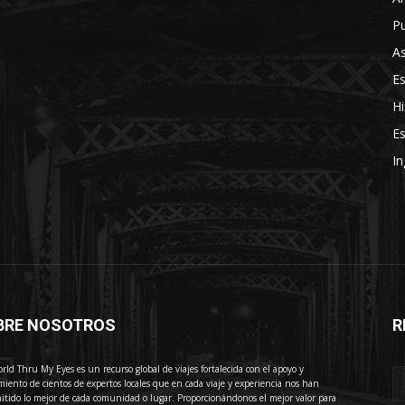
Pu
As
E
Hi
Es
In
BRE NOSOTROS
R
E
rld Thru My Eyes es un recurso global de viajes fortalecida con el apoyo y
miento de cientos de expertos locales que en cada viaje y experiencia nos han
itido lo mejor de cada comunidad o lugar. Proporcionándonos el mejor valor para