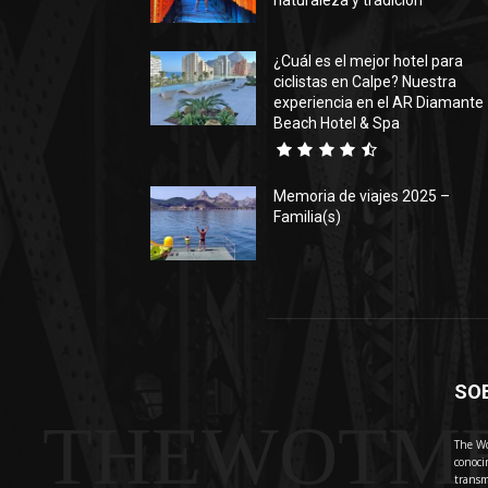
naturaleza y tradición
¿Cuál es el mejor hotel para
ciclistas en Calpe? Nuestra
experiencia en el AR Diamante
Beach Hotel & Spa
Memoria de viajes 2025 –
Familia(s)
SO
THEWOTM
The Wo
conoci
transm