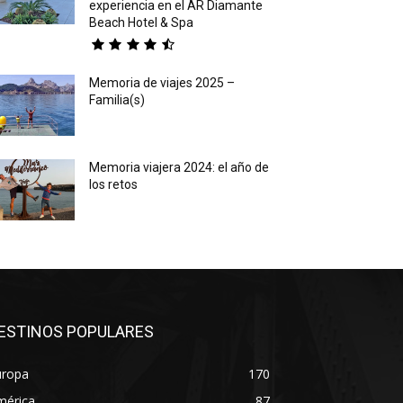
experiencia en el AR Diamante
Beach Hotel & Spa
Memoria de viajes 2025 –
Familia(s)
Memoria viajera 2024: el año de
los retos
ESTINOS POPULARES
uropa
170
mérica
87