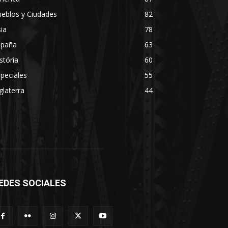
eblos y Ciudades
82
ia
78
spaña
63
stória
60
peciales
55
glaterra
44
EDES SOCIALES