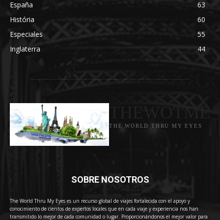
España
63
História
60
Especiales
55
Inglaterra
44
THEWOTME
THE WORLD THRU MY EYES
SOBRE NOSOTROS
The World Thru My Eyes es un recurso global de viajes fortalecida con el apoyo y
conocimiento de cientos de expertos locales que en cada viaje y experiencia nos han
transmitido lo mejor de cada comunidad o lugar. Proporcionándonos el mejor valor para