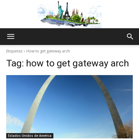
The
Etiquetas
How to get gateway arch
Tag:
how to get gateway arch
World
Thru
My
Estados Unidos de América