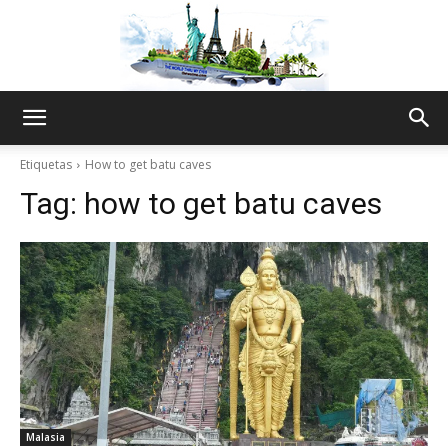
The
Etiquetas
How to get batu caves
Tag:
how to get batu caves
World
Thru
My
Malasia