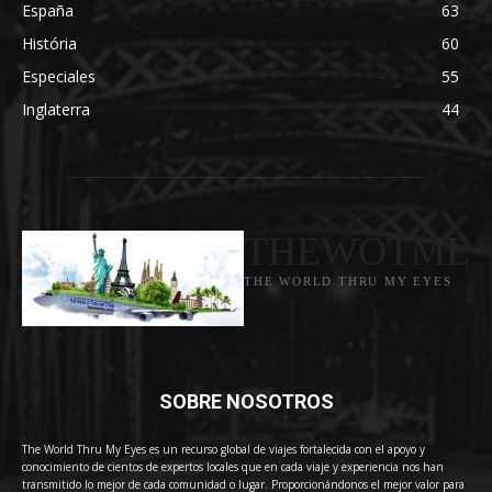
España
63
História
60
Especiales
55
Inglaterra
44
THEWOTME
THE WORLD THRU MY EYES
SOBRE NOSOTROS
The World Thru My Eyes es un recurso global de viajes fortalecida con el apoyo y
conocimiento de cientos de expertos locales que en cada viaje y experiencia nos han
transmitido lo mejor de cada comunidad o lugar. Proporcionándonos el mejor valor para