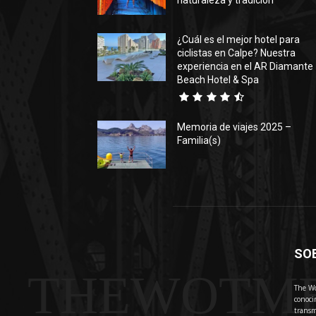
naturaleza y tradición
¿Cuál es el mejor hotel para
ciclistas en Calpe? Nuestra
experiencia en el AR Diamante
Beach Hotel & Spa
Memoria de viajes 2025 –
Familia(s)
SO
THEWOTM
The Wo
conoci
transm