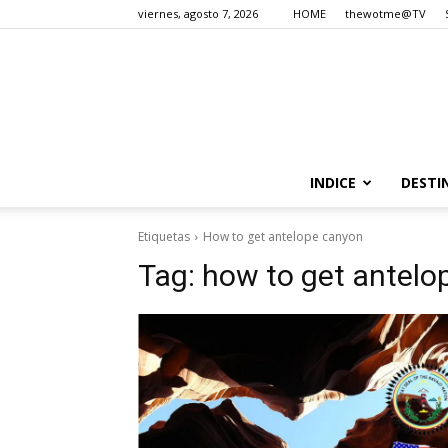
viernes, agosto 7, 2026
HOME
thewotme@TV
INDICE
DESTI
Etiquetas
How to get antelope canyon
Tag:
how to get antelo