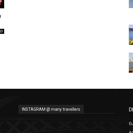
Thru
a
23
My
Eyes
D
INSTAGRAM @ many travellers
E
A