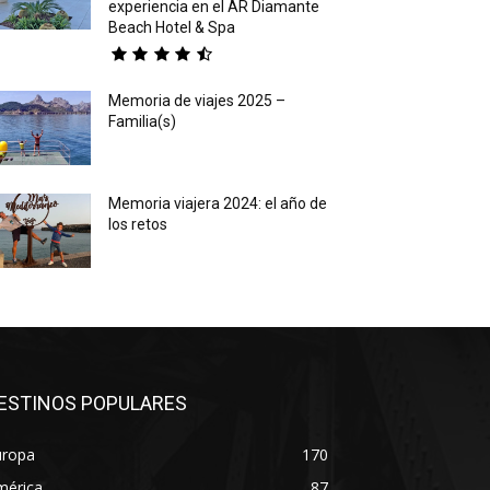
experiencia en el AR Diamante
Beach Hotel & Spa
Memoria de viajes 2025 –
Familia(s)
Memoria viajera 2024: el año de
los retos
ESTINOS POPULARES
uropa
170
mérica
87