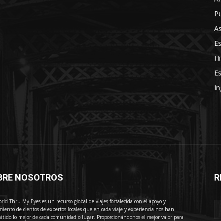
Pu
As
E
Hi
Es
In
BRE NOSOTROS
R
E
rld Thru My Eyes es un recurso global de viajes fortalecida con el apoyo y
miento de cientos de expertos locales que en cada viaje y experiencia nos han
itido lo mejor de cada comunidad o lugar. Proporcionándonos el mejor valor para