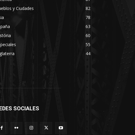
eblos y Ciudades
82
ia
78
spaña
63
stória
60
peciales
55
glaterra
44
EDES SOCIALES