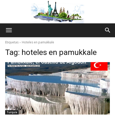
The
Etiquetas
Hoteles en pamukkale
Tag:
hoteles en pamukkale
World
Thru
My
Turquía