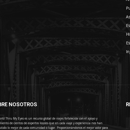
Pu
As
E
Hi
Es
In
BRE NOSOTROS
R
E
rld Thru My Eyes es un recurso global de viajes fortalecida con el apoyo y
miento de cientos de expertos locales que en cada viaje y experiencia nos han
itido lo mejor de cada comunidad o lugar. Proporcionándonos el mejor valor para