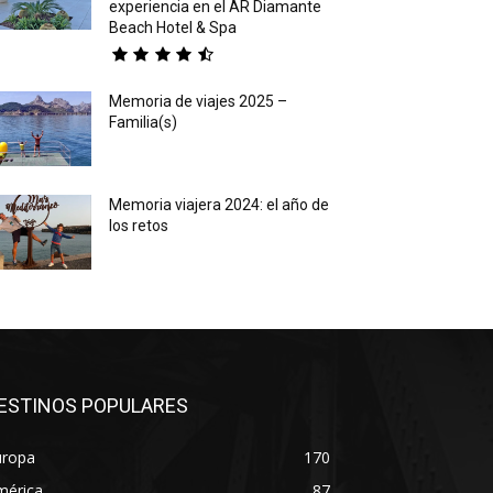
experiencia en el AR Diamante
Beach Hotel & Spa
Memoria de viajes 2025 –
Familia(s)
Memoria viajera 2024: el año de
los retos
ESTINOS POPULARES
uropa
170
mérica
87