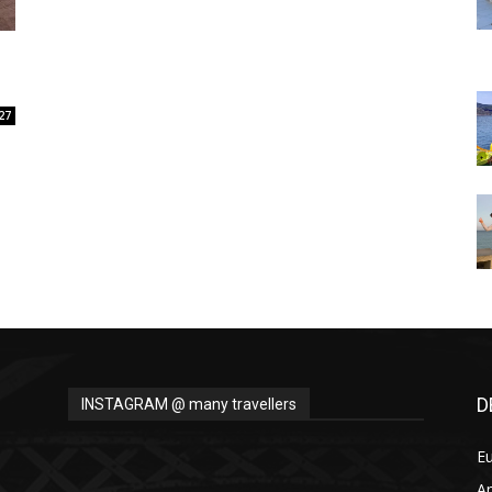
Thru
27
My
Eyes
D
INSTAGRAM @ many travellers
E
A