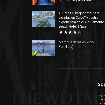
naturaleza y tradición
¿Cuál es el mejor hotel para
ciclistas en Calpe? Nuestra
experiencia en el AR Diamante
Beach Hotel & Spa
Memoria de viajes 2025 –
Familia(s)
SO
THEWOTM
The Wo
conoci
transm