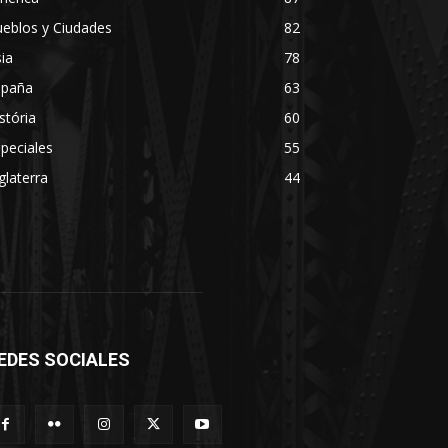
eblos y Ciudades
82
ia
78
spaña
63
stória
60
peciales
55
glaterra
44
EDES SOCIALES