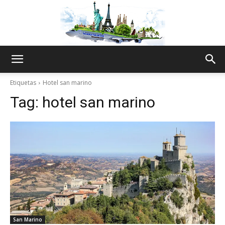
The
Etiquetas
Hotel san marino
Tag:
hotel san marino
World
Thru
My
San Marino