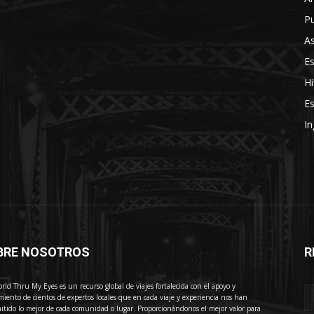
Pu
As
E
Hi
Es
In
BRE NOSOTROS
R
E
rld Thru My Eyes es un recurso global de viajes fortalecida con el apoyo y
miento de cientos de expertos locales que en cada viaje y experiencia nos han
itido lo mejor de cada comunidad o lugar. Proporcionándonos el mejor valor para