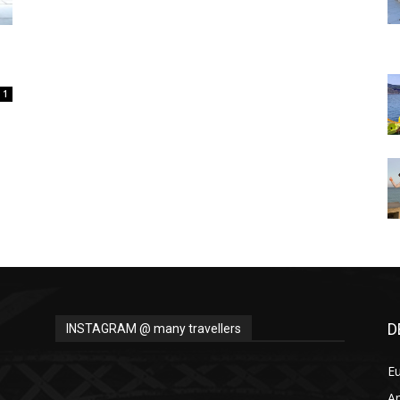
Thru
1
My
Eyes
D
INSTAGRAM @ many travellers
E
A