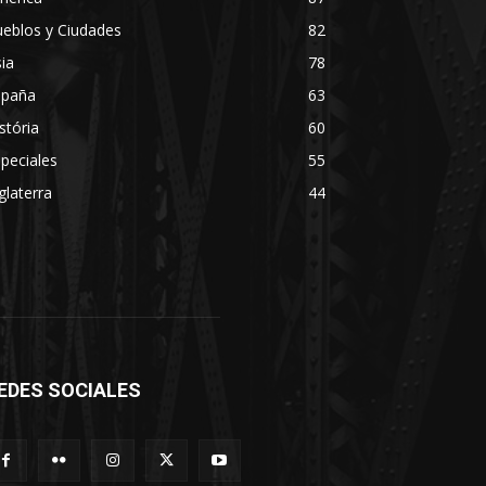
eblos y Ciudades
82
ia
78
spaña
63
stória
60
peciales
55
glaterra
44
EDES SOCIALES