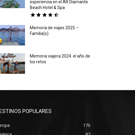
experiencia en el AR Diamante
Beach Hotel & Spa
Memoria de viajes 2025 –
Familia(s)
Memoria viajera 2024: el año de
los retos
ESTINOS POPULARES
uropa
170
mérica
87