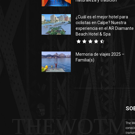
naturaleza y tradición
¿Cuál es el mejor hotel para
ciclistas en Calpe? Nuestra
experiencia en el AR Diamante
Beach Hotel & Spa
Memoria de viajes 2025 –
Familia(s)
SO
THEWOTM
The Wo
conoci
transm