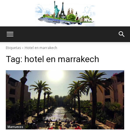
The
Etiquetas
Hotel en marrakech
Tag:
hotel en marrakech
World
Thru
My
Marruecos