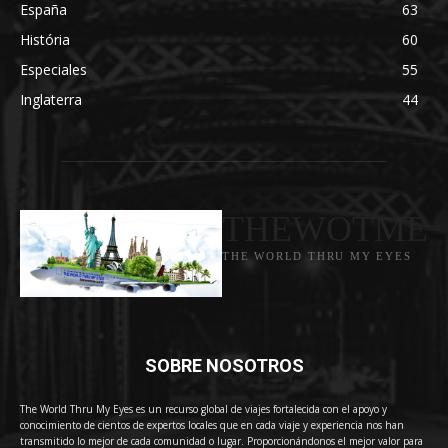
España
63
História
60
Especiales
55
Inglaterra
44
THEWOTME
THE WORLD THRU MY EYES
SOBRE NOSOTROS
The World Thru My Eyes es un recurso global de viajes fortalecida con el apoyo y
conocimiento de cientos de expertos locales que en cada viaje y experiencia nos han
transmitido lo mejor de cada comunidad o lugar. Proporcionándonos el mejor valor para