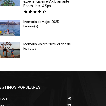
experiencia en el AR Diamante
Beach Hotel & Spa
Memoria de viajes 2025 –
Familia(s)
Memoria viajera 2024: el año de
los retos
ESTINOS POPULARES
uropa
170
mérica
87