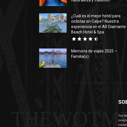
naturaleza y tradición
¿Cuál es el mejor hotel para
ciclistas en Calpe? Nuestra
experiencia en el AR Diamante
Beach Hotel & Spa
Memoria de viajes 2025 –
Familia(s)
SO
THEWOTM
The Wo
conoci
transm