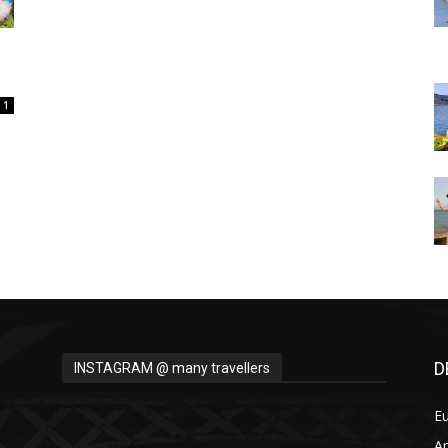
Thru
1
My
Eyes
D
INSTAGRAM @ many travellers
E
A