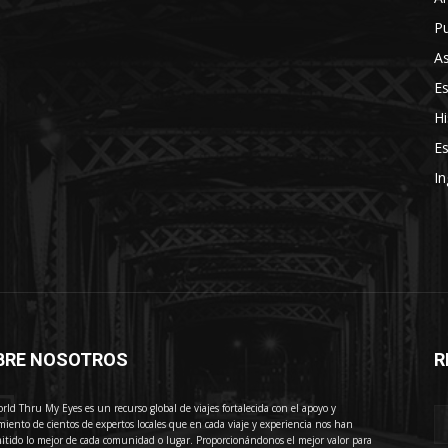
Pu
As
E
Hi
Es
In
BRE NOSOTROS
R
E
rld Thru My Eyes es un recurso global de viajes fortalecida con el apoyo y
miento de cientos de expertos locales que en cada viaje y experiencia nos han
itido lo mejor de cada comunidad o lugar. Proporcionándonos el mejor valor para