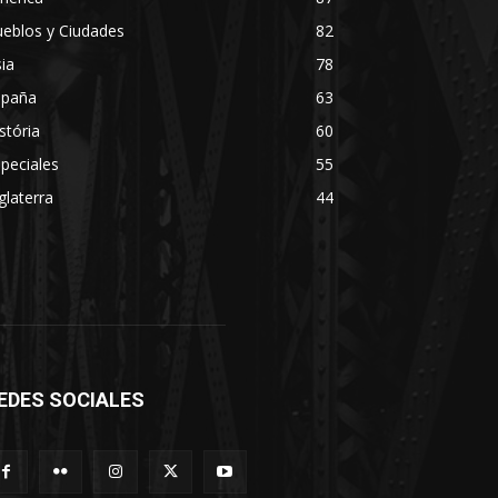
eblos y Ciudades
82
ia
78
spaña
63
stória
60
peciales
55
glaterra
44
EDES SOCIALES