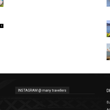
Thru
1
My
Eyes
D
INSTAGRAM @ many travellers
E
A