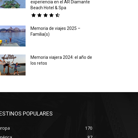
experiencia en el AR Diamante
Beach Hotel & Spa
Memoria de viajes 2025 –
Familia(s)
Memoria viajera 2024: el año de
los retos
ESTINOS POPULARES
uropa
170
mérica
87