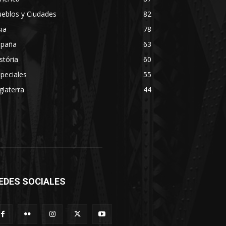
eblos y Ciudades
82
ia
78
spaña
63
stória
60
peciales
55
glaterra
44
EDES SOCIALES