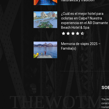
naturaleza y tradición
¿Cuál es el mejor hotel para
ciclistas en Calpe? Nuestra
experiencia en el AR Diamante
Beach Hotel & Spa
Memoria de viajes 2025 –
Familia(s)
SO
THEWOTM
The Wo
conoci
transm