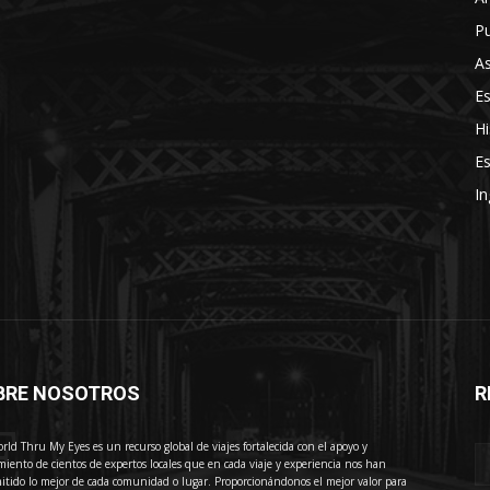
Pu
As
E
Hi
Es
In
BRE NOSOTROS
R
E
rld Thru My Eyes es un recurso global de viajes fortalecida con el apoyo y
miento de cientos de expertos locales que en cada viaje y experiencia nos han
itido lo mejor de cada comunidad o lugar. Proporcionándonos el mejor valor para