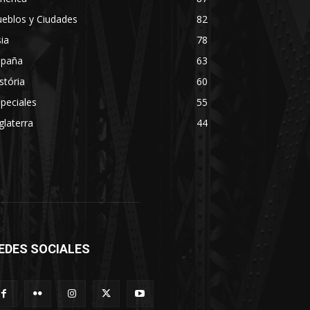
eblos y Ciudades
82
ia
78
spaña
63
stória
60
peciales
55
glaterra
44
EDES SOCIALES