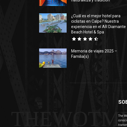
naturaleza y tradición
¿Cuál es el mejor hotel para
ciclistas en Calpe? Nuestra
experiencia en el AR Diamante
Beach Hotel & Spa
Memoria de viajes 2025 –
Familia(s)
SO
THEWOTM
The Wo
conoci
transm