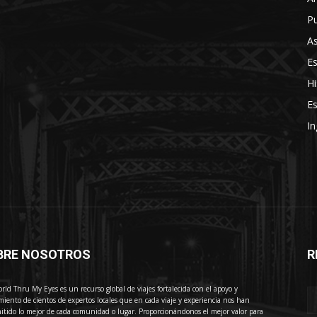
Pu
As
E
Hi
Es
In
BRE NOSOTROS
R
E
rld Thru My Eyes es un recurso global de viajes fortalecida con el apoyo y
miento de cientos de expertos locales que en cada viaje y experiencia nos han
itido lo mejor de cada comunidad o lugar. Proporcionándonos el mejor valor para