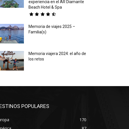
experiencia en el AR Diamante
Beach Hotel & Spa
Memoria de viajes 2025 –
Familia(s)
Memoria viajera 2024: el año de
los retos
ESTINOS POPULARES
uropa
170
mérica
87