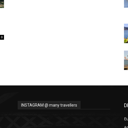
Thru
0
My
Eyes
D
INSTAGRAM @ many travellers
E
A