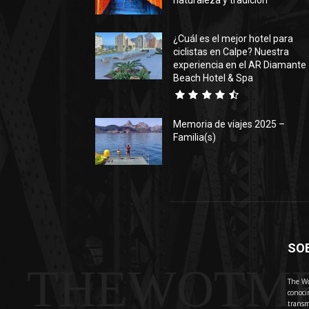
naturaleza y tradición
¿Cuál es el mejor hotel para
ciclistas en Calpe? Nuestra
experiencia en el AR Diamante
Beach Hotel & Spa
Memoria de viajes 2025 –
Familia(s)
SO
THEWOTM
The Wo
conoci
transm