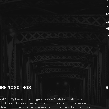
Pu
As
E
Hi
Es
In
BRE NOSOTROS
R
E
rld Thru My Eyes es un recurso global de viajes fortalecida con el apoyo y
miento de cientos de expertos locales que en cada viaje y experiencia nos han
itido lo mejor de cada comunidad o lugar. Proporcionándonos el mejor valor para