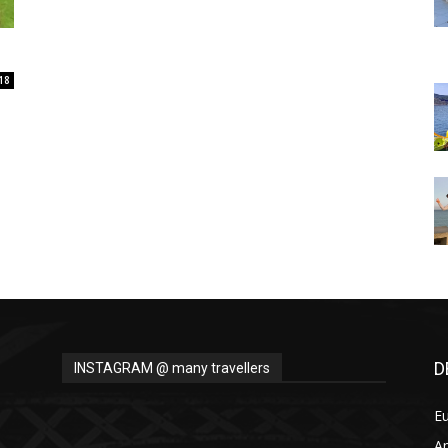
Thru
18
My
Eyes
D
INSTAGRAM @ many travellers
E
A