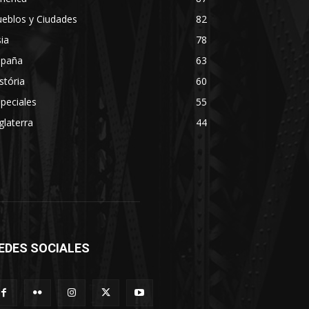
eblos y Ciudades
82
ia
78
spaña
63
stória
60
peciales
55
glaterra
44
EDES SOCIALES