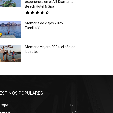
experiencia en el AR Diamante
Beach Hotel & Spa
Memoria de viajes 2025 –
Familia(s)
Memoria viajera 2024: el año de
los retos
ESTINOS POPULARES
uropa
170
mérica
87