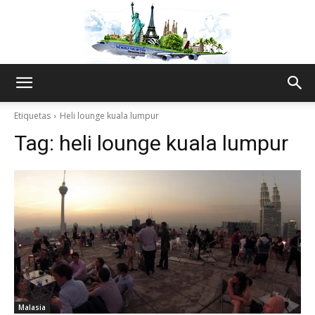
The
Etiquetas
Heli lounge kuala lumpur
Tag:
heli lounge kuala lumpur
World
Thru
My
Malasia