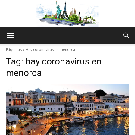
The
Etiquetas
Hay coronavirus en menorca
Tag:
hay coronavirus en
World
menorca
Thru
My