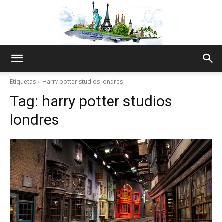
The
Etiquetas
Harry potter studios londres
Tag:
harry potter studios
World
londres
Thru
My