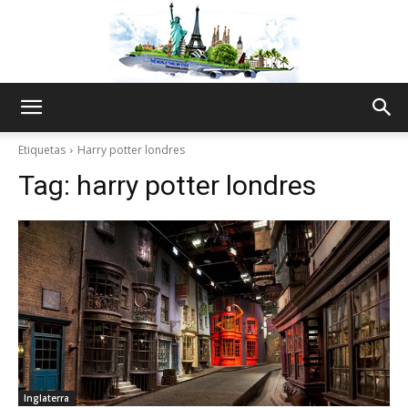
The
Etiquetas
Harry potter londres
Tag:
harry potter londres
World
Thru
My
Inglaterra