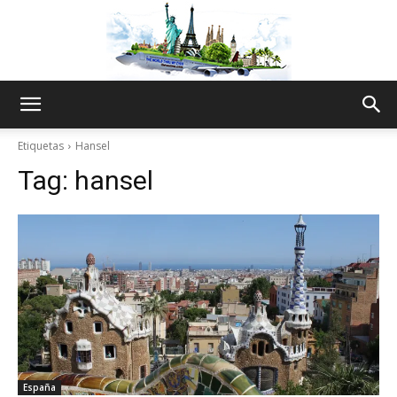
The
Etiquetas
Hansel
Tag:
hansel
World
Thru
My
España