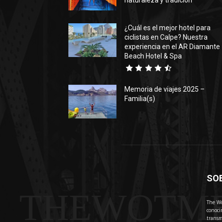
naturaleza y tradición
¿Cuál es el mejor hotel para
ciclistas en Calpe? Nuestra
experiencia en el AR Diamante
Beach Hotel & Spa
Memoria de viajes 2025 –
Familia(s)
SO
THEWOTM
The Wo
conoci
transm