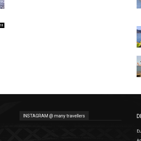
Thru
18
My
Eyes
D
INSTAGRAM @ many travellers
E
A