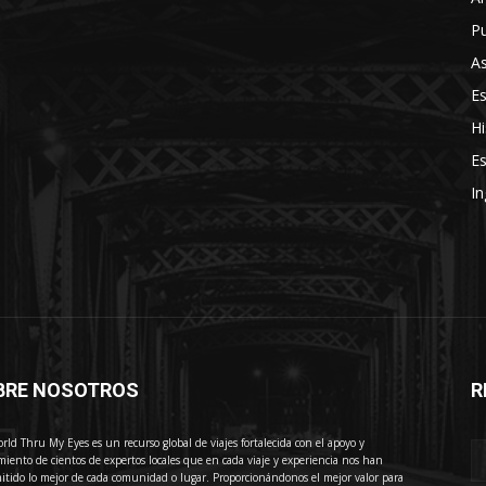
Pu
As
E
Hi
Es
In
BRE NOSOTROS
R
E
rld Thru My Eyes es un recurso global de viajes fortalecida con el apoyo y
miento de cientos de expertos locales que en cada viaje y experiencia nos han
itido lo mejor de cada comunidad o lugar. Proporcionándonos el mejor valor para