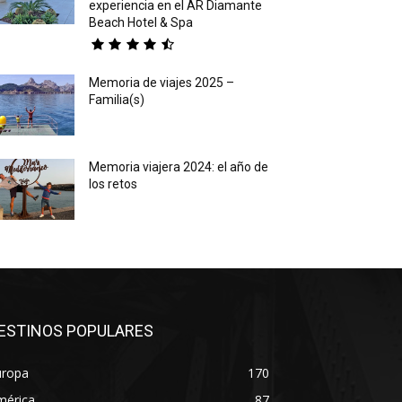
experiencia en el AR Diamante
Beach Hotel & Spa
Memoria de viajes 2025 –
Familia(s)
Memoria viajera 2024: el año de
los retos
ESTINOS POPULARES
uropa
170
mérica
87