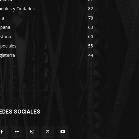
eblos y Ciudades
82
ia
78
spaña
63
stória
60
peciales
55
glaterra
44
EDES SOCIALES