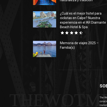
naturaleza y tradición
¿Cuál es el mejor hotel para
ciclistas en Calpe? Nuestra
experiencia en el AR Diamante
Beach Hotel & Spa
Memoria de viajes 2025 –
Familia(s)
SO
THEWOTM
The Wo
conoci
transm