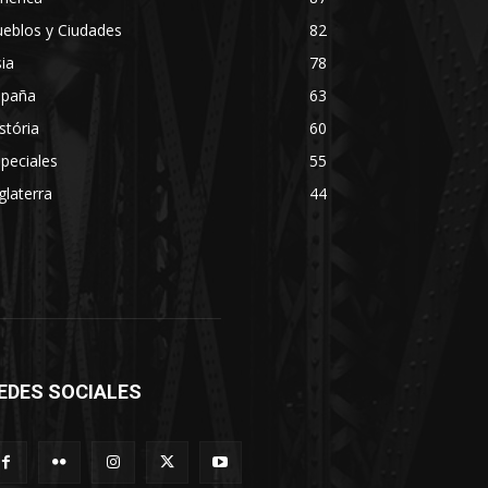
eblos y Ciudades
82
ia
78
spaña
63
stória
60
peciales
55
glaterra
44
EDES SOCIALES