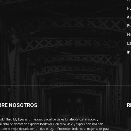
Pu
As
E
Hi
Es
In
BRE NOSOTROS
R
E
rld Thru My Eyes es un recurso global de viajes fortalecida con el apoyo y
miento de cientos de expertos locales que en cada viaje y experiencia nos han
itido lo mejor de cada comunidad o lugar. Proporcionándonos el mejor valor para