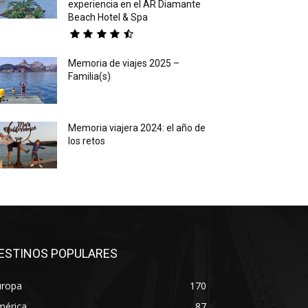
experiencia en el AR Diamante
Beach Hotel & Spa
Memoria de viajes 2025 –
Familia(s)
Memoria viajera 2024: el año de
los retos
ESTINOS POPULARES
uropa
170
mérica
87