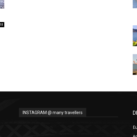
Thru
18
My
Eyes
D
INSTAGRAM @ many travellers
E
A