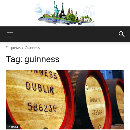
The
Etiquetas
Guinness
Tag:
guinness
World
Thru
My
Irlanda