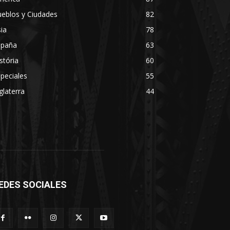
eblos y Ciudades
82
ia
78
spaña
63
stória
60
peciales
55
glaterra
44
EDES SOCIALES