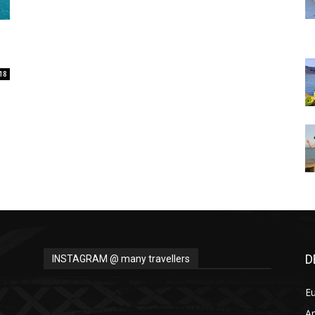
Thru
18
My
Eyes
D
INSTAGRAM @ many travellers
E
A