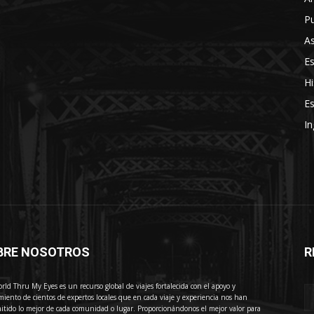
Pu
As
E
Hi
Es
In
BRE NOSOTROS
R
E
rld Thru My Eyes es un recurso global de viajes fortalecida con el apoyo y
miento de cientos de expertos locales que en cada viaje y experiencia nos han
itido lo mejor de cada comunidad o lugar. Proporcionándonos el mejor valor para