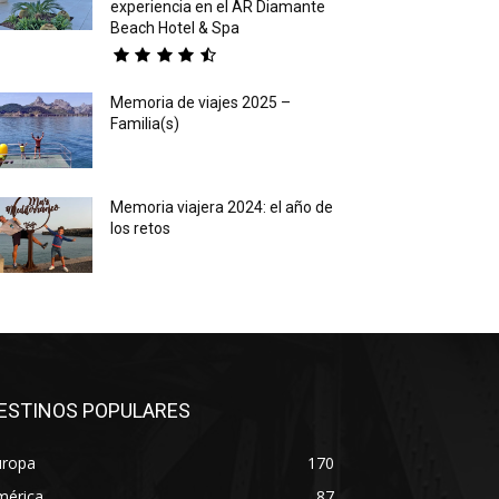
experiencia en el AR Diamante
Beach Hotel & Spa
Memoria de viajes 2025 –
Familia(s)
Memoria viajera 2024: el año de
los retos
ESTINOS POPULARES
uropa
170
mérica
87