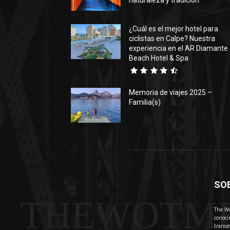
naturaleza y tradición
¿Cuál es el mejor hotel para
ciclistas en Calpe? Nuestra
experiencia en el AR Diamante
Beach Hotel & Spa
Memoria de viajes 2025 –
Familia(s)
SO
THEWOTM
The Wo
conoci
transm