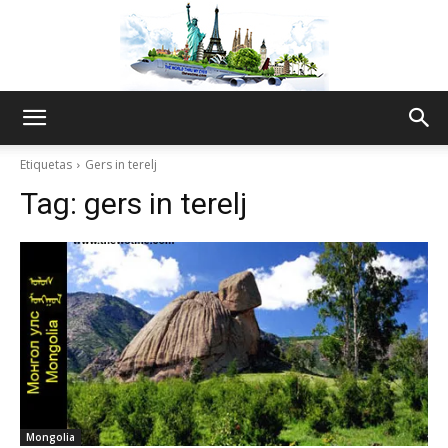
The
Etiquetas
Gers in terelj
Tag:
gers in terelj
World
Thru
My
Mongolia