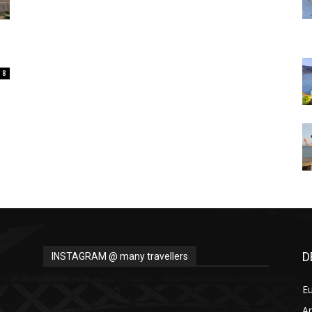
Thru
8
My
Eyes
D
INSTAGRAM @ many travellers
E
A