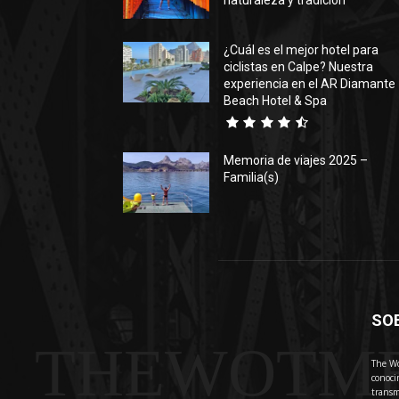
naturaleza y tradición
¿Cuál es el mejor hotel para
ciclistas en Calpe? Nuestra
experiencia en el AR Diamante
Beach Hotel & Spa
Memoria de viajes 2025 –
Familia(s)
SO
THEWOTM
The Wo
conoci
transm