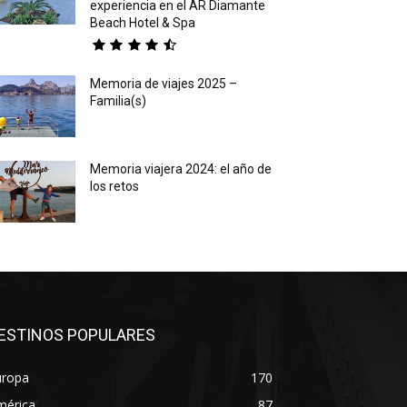
experiencia en el AR Diamante
Beach Hotel & Spa
Memoria de viajes 2025 –
Familia(s)
Memoria viajera 2024: el año de
los retos
ESTINOS POPULARES
uropa
170
mérica
87