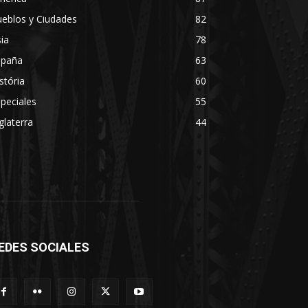
eblos y Ciudades
82
ia
78
spaña
63
stória
60
peciales
55
glaterra
44
EDES SOCIALES