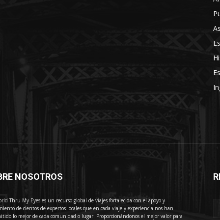
Pu
As
E
Hi
Es
In
BRE NOSOTROS
R
E
rld Thru My Eyes es un recurso global de viajes fortalecida con el apoyo y
miento de cientos de expertos locales que en cada viaje y experiencia nos han
itido lo mejor de cada comunidad o lugar. Proporcionándonos el mejor valor para