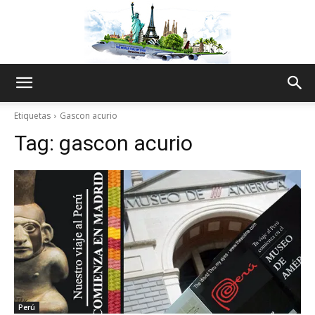
The
Etiquetas
Gascon acurio
Tag:
gascon acurio
World
Thru
My
Perú