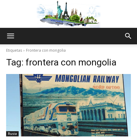
The
Etiquetas
Frontera con mongolia
Tag:
frontera con mongolia
World
Thru
My
Rusia