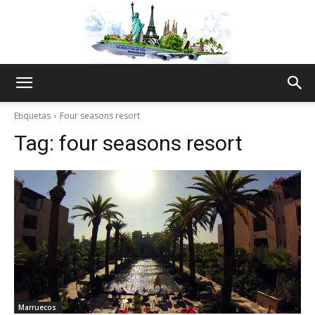
The
Etiquetas
Four seasons resort
Tag:
four seasons resort
World
Thru
My
Marruecos