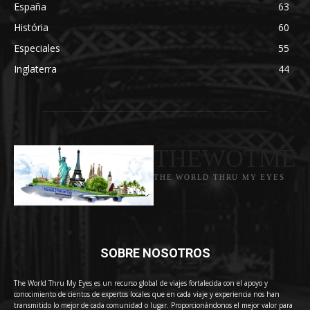
España
63
História
60
Especiales
55
Inglaterra
44
THEWOTME
THE WORLD THRU MY EYES
SOBRE NOSOTROS
The World Thru My Eyes es un recurso global de viajes fortalecida con el apoyo y
conocimiento de cientos de expertos locales que en cada viaje y experiencia nos han
transmitido lo mejor de cada comunidad o lugar. Proporcionándonos el mejor valor para