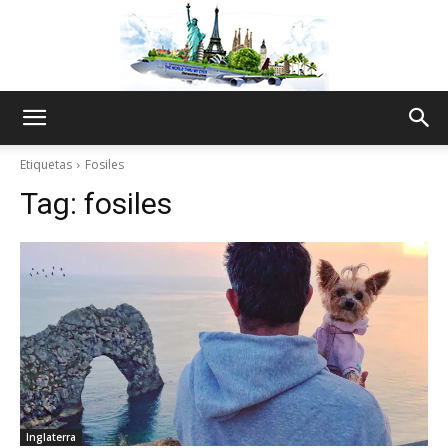
The
Etiquetas
Fosiles
Tag:
fosiles
World
Thru
My
Inglaterra