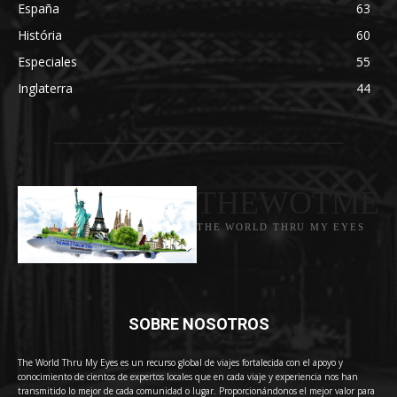
España
63
História
60
Especiales
55
Inglaterra
44
THEWOTME
THE WORLD THRU MY EYES
SOBRE NOSOTROS
The World Thru My Eyes es un recurso global de viajes fortalecida con el apoyo y
conocimiento de cientos de expertos locales que en cada viaje y experiencia nos han
transmitido lo mejor de cada comunidad o lugar. Proporcionándonos el mejor valor para