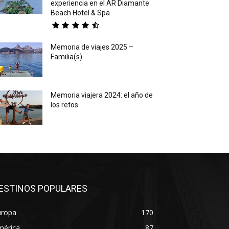
experiencia en el AR Diamante
Beach Hotel & Spa
Memoria de viajes 2025 –
Familia(s)
Memoria viajera 2024: el año de
los retos
ESTINOS POPULARES
uropa
170
mérica
87