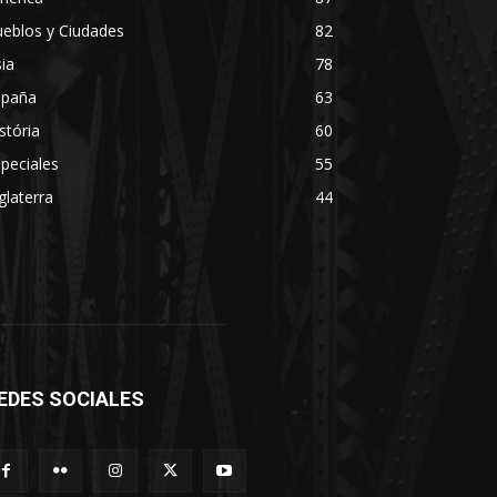
eblos y Ciudades
82
ia
78
spaña
63
stória
60
peciales
55
glaterra
44
EDES SOCIALES