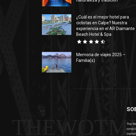
naturaleza y tradición
¿Cuál es el mejor hotel para
ciclistas en Calpe? Nuestra
experiencia en el AR Diamante
Beach Hotel & Spa
Memoria de viajes 2025 –
Familia(s)
SO
THEWOTM
The Wo
conoci
transm