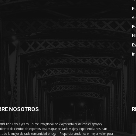
Pu
As
E
Hi
Es
In
BRE NOSOTROS
R
E
rld Thru My Eyes es un recurso global de viajes fortalecida con el apoyo y
miento de cientos de expertos locales que en cada viaje y experiencia nos han
itido lo mejor de cada comunidad o lugar. Proporcionándonos el mejor valor para