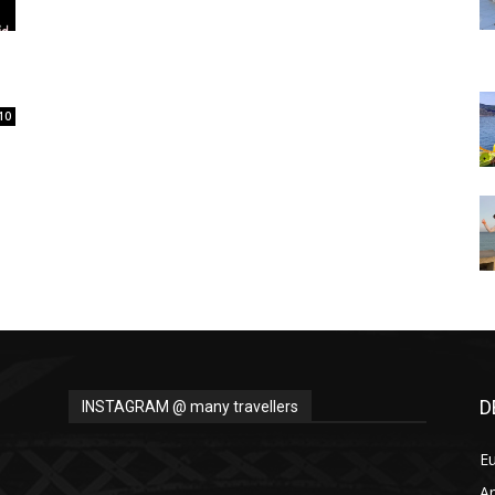
Thru
10
My
Eyes
D
INSTAGRAM @ many travellers
E
A